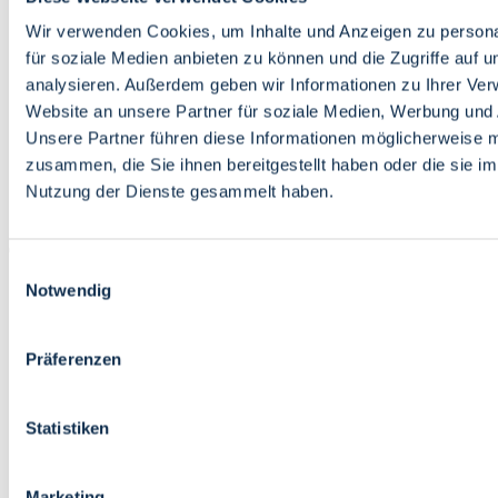
Bildung
Wirtschaft
Wir verwenden Cookies, um Inhalte und Anzeigen zu persona
Wissenschaft
für soziale Medien anbieten zu können und die Zugriffe auf 
Marktplatz
analysieren. Außerdem geben wir Informationen zu Ihrer Ve
Website an unsere Partner für soziale Medien, Werbung und 
Bremen barrierefrei
Login
Unsere Partner führen diese Informationen möglicherweise m
Leichte Sprache
zusammen, die Sie ihnen bereitgestellt haben oder die sie i
Zur Deutschen Gebärdensprache
Nutzung der Dienste gesammelt haben.
English
Einwilligungsauswahl
Notwendig
Präferenzen
Bremen barrierefrei
Login
Statistiken
Leichte Sprache
Zur Deutschen Gebärdensprache
English
Marketing