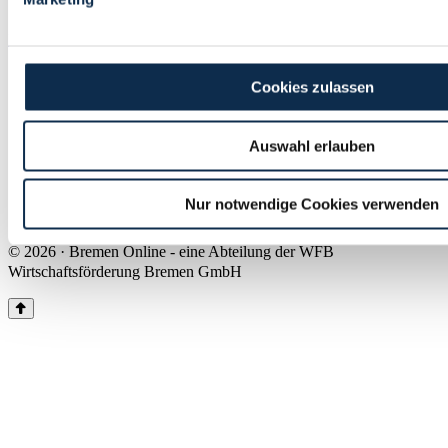
Land Bremen
Instagram
Pinterest
Facebook
Tiktok
Youtube
Impressum & Kontakt
Cookies zulassen
Barrierefreiheit
Produkte & Mediadaten
Presse
Auswahl erlauben
Über uns
Inhaltsübersicht
Nutzungsbedingungen
Nur notwendige Cookies verwenden
Datenschutz
© 2026 · Bremen Online - eine Abteilung der WFB
Wirtschaftsförderung Bremen GmbH