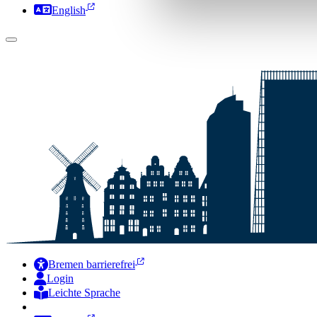
English
Bremen barrierefrei
Login
Leichte Sprache
Zur Deutschen Gebärdensprache