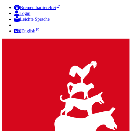
Bremen barrierefrei
Login
Leichte Sprache
Zur Deutschen Gebärdensprache
English