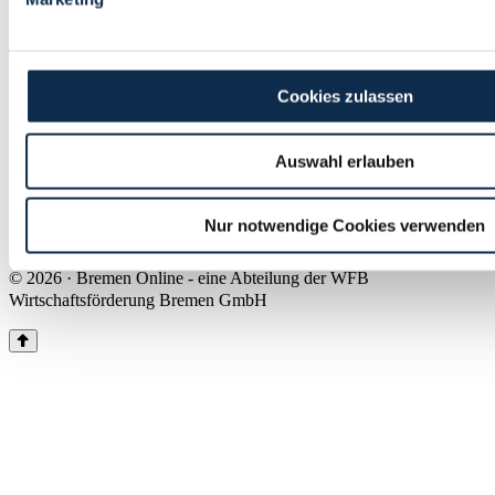
Land Bremen
Instagram
Pinterest
Facebook
Tiktok
Youtube
Impressum & Kontakt
Cookies zulassen
Barrierefreiheit
Produkte & Mediadaten
Presse
Auswahl erlauben
Über uns
Inhaltsübersicht
Nutzungsbedingungen
Nur notwendige Cookies verwenden
Datenschutz
© 2026 · Bremen Online - eine Abteilung der WFB
Wirtschaftsförderung Bremen GmbH