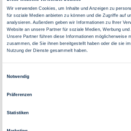
Bildung
Wirtschaft
Wir verwenden Cookies, um Inhalte und Anzeigen zu persona
Wissenschaft
für soziale Medien anbieten zu können und die Zugriffe auf 
Marktplatz
analysieren. Außerdem geben wir Informationen zu Ihrer Ve
Website an unsere Partner für soziale Medien, Werbung und 
Bremen barrierefrei
Login
Unsere Partner führen diese Informationen möglicherweise m
Leichte Sprache
zusammen, die Sie ihnen bereitgestellt haben oder die sie i
Zur Deutschen Gebärdensprache
Nutzung der Dienste gesammelt haben.
English
Einwilligungsauswahl
Notwendig
Präferenzen
Bremen barrierefrei
Login
Statistiken
Leichte Sprache
Zur Deutschen Gebärdensprache
English
Marketing