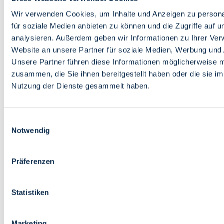
Bildung
Wirtschaft
Wir verwenden Cookies, um Inhalte und Anzeigen zu persona
Wissenschaft
für soziale Medien anbieten zu können und die Zugriffe auf 
Marktplatz
analysieren. Außerdem geben wir Informationen zu Ihrer Ve
Website an unsere Partner für soziale Medien, Werbung und 
Bremen barrierefrei
Login
Unsere Partner führen diese Informationen möglicherweise m
Leichte Sprache
zusammen, die Sie ihnen bereitgestellt haben oder die sie i
Zur Deutschen Gebärdensprache
Nutzung der Dienste gesammelt haben.
English
Einwilligungsauswahl
Notwendig
Präferenzen
Bremen barrierefrei
Login
Statistiken
Leichte Sprache
Zur Deutschen Gebärdensprache
English
Marketing