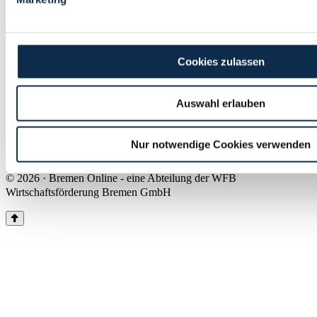
Land Bremen
Instagram
Pinterest
Facebook
Tiktok
Youtube
Impressum & Kontakt
Cookies zulassen
Barrierefreiheit
Produkte & Mediadaten
Presse
Auswahl erlauben
Über uns
Inhaltsübersicht
Nutzungsbedingungen
Nur notwendige Cookies verwenden
Datenschutz
© 2026 · Bremen Online - eine Abteilung der WFB
Wirtschaftsförderung Bremen GmbH