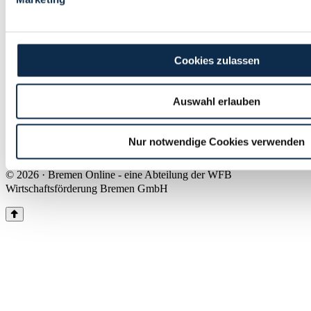
Land Bremen
Instagram
Pinterest
Facebook
Tiktok
Youtube
Impressum & Kontakt
Cookies zulassen
Barrierefreiheit
Produkte & Mediadaten
Presse
Auswahl erlauben
Über uns
Inhaltsübersicht
Nutzungsbedingungen
Nur notwendige Cookies verwenden
Datenschutz
© 2026 · Bremen Online - eine Abteilung der WFB
Wirtschaftsförderung Bremen GmbH