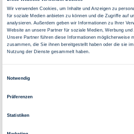
Bildung
Wirtschaft
Wir verwenden Cookies, um Inhalte und Anzeigen zu persona
Wissenschaft
für soziale Medien anbieten zu können und die Zugriffe auf 
Marktplatz
analysieren. Außerdem geben wir Informationen zu Ihrer Ve
Website an unsere Partner für soziale Medien, Werbung und 
Bremen barrierefrei
Login
Unsere Partner führen diese Informationen möglicherweise m
Leichte Sprache
zusammen, die Sie ihnen bereitgestellt haben oder die sie i
Zur Deutschen Gebärdensprache
Nutzung der Dienste gesammelt haben.
English
Einwilligungsauswahl
Notwendig
Präferenzen
Bremen barrierefrei
Login
Statistiken
Leichte Sprache
Zur Deutschen Gebärdensprache
English
Marketing