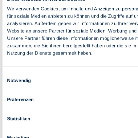
Bildung
Wirtschaft
Wir verwenden Cookies, um Inhalte und Anzeigen zu persona
Wissenschaft
für soziale Medien anbieten zu können und die Zugriffe auf 
Marktplatz
analysieren. Außerdem geben wir Informationen zu Ihrer Ve
Website an unsere Partner für soziale Medien, Werbung und 
Bremen barrierefrei
Login
Unsere Partner führen diese Informationen möglicherweise m
Leichte Sprache
zusammen, die Sie ihnen bereitgestellt haben oder die sie i
Zur Deutschen Gebärdensprache
Nutzung der Dienste gesammelt haben.
English
Einwilligungsauswahl
Notwendig
Präferenzen
Bremen barrierefrei
Login
Statistiken
Leichte Sprache
Zur Deutschen Gebärdensprache
English
Marketing