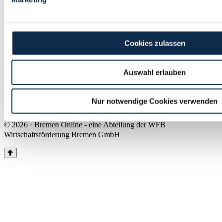
Land Bremen
Instagram
Pinterest
Facebook
Tiktok
Youtube
Impressum & Kontakt
Cookies zulassen
Barrierefreiheit
Produkte & Mediadaten
Presse
Auswahl erlauben
Über uns
Inhaltsübersicht
Nutzungsbedingungen
Nur notwendige Cookies verwenden
Datenschutz
© 2026 · Bremen Online - eine Abteilung der WFB
Wirtschaftsförderung Bremen GmbH