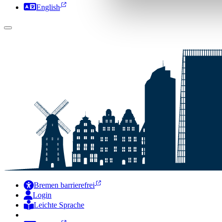
English
Bremen barrierefrei
Login
Leichte Sprache
Zur Deutschen Gebärdensprache