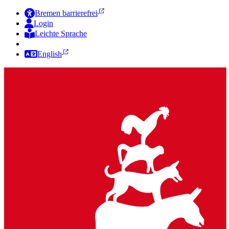
Bremen barrierefrei
Login
Leichte Sprache
Zur Deutschen Gebärdensprache
English