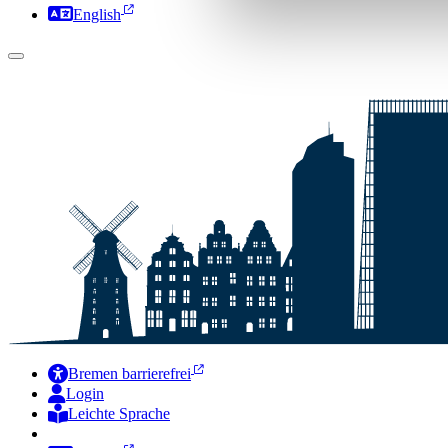
English
Bremen barrierefrei
Login
Leichte Sprache
Zur Deutschen Gebärdensprache