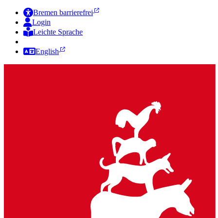
Bremen barrierefrei
Login
Leichte Sprache
Zur Deutschen Gebärdensprache
English