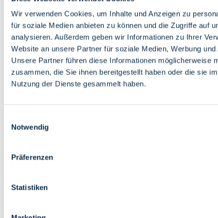
Bildung
Wirtschaft
Wir verwenden Cookies, um Inhalte und Anzeigen zu persona
Wissenschaft
für soziale Medien anbieten zu können und die Zugriffe auf 
Marktplatz
analysieren. Außerdem geben wir Informationen zu Ihrer Ve
Website an unsere Partner für soziale Medien, Werbung und 
Bremen barrierefrei
Login
Unsere Partner führen diese Informationen möglicherweise m
Leichte Sprache
zusammen, die Sie ihnen bereitgestellt haben oder die sie i
Zur Deutschen Gebärdensprache
Nutzung der Dienste gesammelt haben.
English
Einwilligungsauswahl
Notwendig
Präferenzen
Bremen barrierefrei
Login
Statistiken
Leichte Sprache
Zur Deutschen Gebärdensprache
English
Marketing