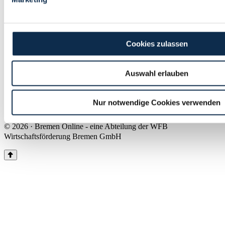
Land Bremen
Instagram
Pinterest
Facebook
Tiktok
Youtube
Impressum & Kontakt
Cookies zulassen
Barrierefreiheit
Produkte & Mediadaten
Presse
Auswahl erlauben
Über uns
Inhaltsübersicht
Nutzungsbedingungen
Nur notwendige Cookies verwenden
Datenschutz
© 2026 · Bremen Online - eine Abteilung der WFB
Wirtschaftsförderung Bremen GmbH