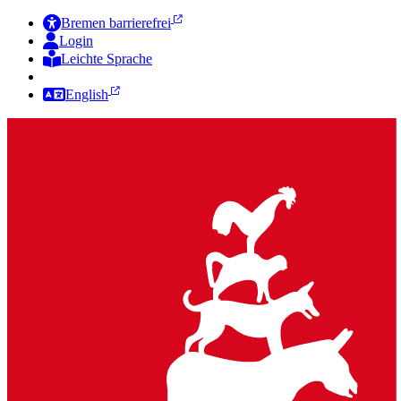
Bremen barrierefrei
Login
Leichte Sprache
Zur Deutschen Gebärdensprache
English