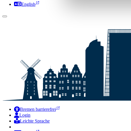
English
Bremen barrierefrei
Login
Leichte Sprache
Zur Deutschen Gebärdensprache