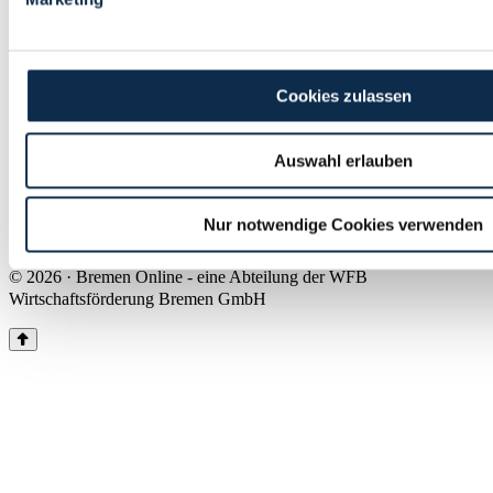
Land Bremen
Instagram
Pinterest
Facebook
Tiktok
Youtube
Impressum & Kontakt
Cookies zulassen
Barrierefreiheit
Produkte & Mediadaten
Presse
Auswahl erlauben
Über uns
Inhaltsübersicht
Nutzungsbedingungen
Nur notwendige Cookies verwenden
Datenschutz
© 2026 · Bremen Online - eine Abteilung der WFB
Wirtschaftsförderung Bremen GmbH