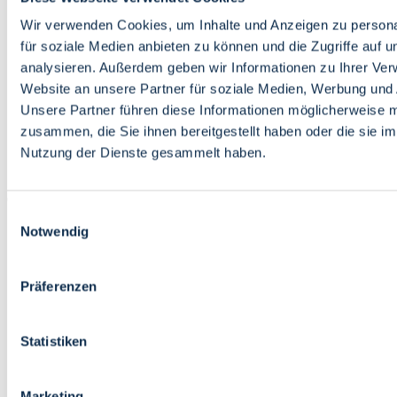
Bildung
Wirtschaft
Wir verwenden Cookies, um Inhalte und Anzeigen zu persona
Wissenschaft
für soziale Medien anbieten zu können und die Zugriffe auf 
Marktplatz
analysieren. Außerdem geben wir Informationen zu Ihrer Ve
Website an unsere Partner für soziale Medien, Werbung und 
Bremen barrierefrei
Login
Unsere Partner führen diese Informationen möglicherweise m
Leichte Sprache
zusammen, die Sie ihnen bereitgestellt haben oder die sie i
Zur Deutschen Gebärdensprache
Nutzung der Dienste gesammelt haben.
English
Einwilligungsauswahl
Notwendig
Präferenzen
Bremen barrierefrei
Login
Statistiken
Leichte Sprache
Zur Deutschen Gebärdensprache
English
Marketing