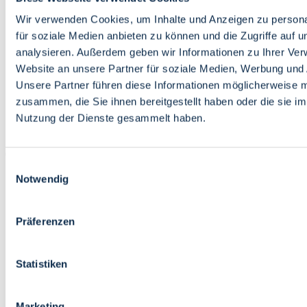
Bildung
Wirtschaft
Wir verwenden Cookies, um Inhalte und Anzeigen zu persona
Wissenschaft
für soziale Medien anbieten zu können und die Zugriffe auf 
Marktplatz
analysieren. Außerdem geben wir Informationen zu Ihrer Ve
Website an unsere Partner für soziale Medien, Werbung und 
Bremen barrierefrei
Login
Unsere Partner führen diese Informationen möglicherweise m
Leichte Sprache
zusammen, die Sie ihnen bereitgestellt haben oder die sie i
Zur Deutschen Gebärdensprache
Nutzung der Dienste gesammelt haben.
English
Einwilligungsauswahl
Notwendig
Präferenzen
Bremen barrierefrei
Login
Statistiken
Leichte Sprache
Zur Deutschen Gebärdensprache
English
Marketing