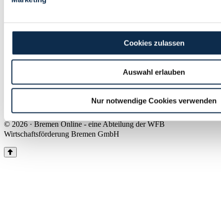
Land Bremen
Instagram
Pinterest
Facebook
Tiktok
Youtube
Impressum & Kontakt
Cookies zulassen
Barrierefreiheit
Produkte & Mediadaten
Presse
Auswahl erlauben
Über uns
Inhaltsübersicht
Nutzungsbedingungen
Nur notwendige Cookies verwenden
Datenschutz
© 2026 · Bremen Online - eine Abteilung der WFB
Wirtschaftsförderung Bremen GmbH