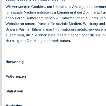
Bildung
Wirtschaft
Wir verwenden Cookies, um Inhalte und Anzeigen zu persona
Wissenschaft
für soziale Medien anbieten zu können und die Zugriffe auf 
Marktplatz
analysieren. Außerdem geben wir Informationen zu Ihrer Ve
Website an unsere Partner für soziale Medien, Werbung und 
Bremen barrierefrei
Login
Unsere Partner führen diese Informationen möglicherweise m
Leichte Sprache
zusammen, die Sie ihnen bereitgestellt haben oder die sie i
Zur Deutschen Gebärdensprache
Nutzung der Dienste gesammelt haben.
English
Einwilligungsauswahl
Notwendig
Präferenzen
Bremen barrierefrei
Login
Statistiken
Leichte Sprache
Zur Deutschen Gebärdensprache
English
Marketing