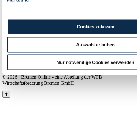
Land Bremen
Instagram
Pinterest
Facebook
Tiktok
Youtube
Impressum & Kontakt
Cookies zulassen
Barrierefreiheit
Produkte & Mediadaten
Presse
Auswahl erlauben
Über uns
Inhaltsübersicht
Nutzungsbedingungen
Nur notwendige Cookies verwenden
Datenschutz
© 2026 · Bremen Online - eine Abteilung der WFB
Wirtschaftsförderung Bremen GmbH