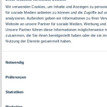
Bildung
Wirtschaft
Wir verwenden Cookies, um Inhalte und Anzeigen zu persona
Wissenschaft
für soziale Medien anbieten zu können und die Zugriffe auf 
Marktplatz
analysieren. Außerdem geben wir Informationen zu Ihrer Ve
Website an unsere Partner für soziale Medien, Werbung und 
Bremen barrierefrei
Login
Unsere Partner führen diese Informationen möglicherweise m
Leichte Sprache
zusammen, die Sie ihnen bereitgestellt haben oder die sie i
Zur Deutschen Gebärdensprache
Nutzung der Dienste gesammelt haben.
English
Einwilligungsauswahl
Notwendig
Präferenzen
Bremen barrierefrei
Login
Statistiken
Leichte Sprache
Zur Deutschen Gebärdensprache
English
Marketing