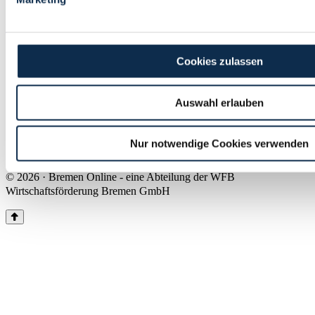
Land Bremen
Instagram
Pinterest
Facebook
Tiktok
Youtube
Impressum & Kontakt
Cookies zulassen
Barrierefreiheit
Produkte & Mediadaten
Presse
Auswahl erlauben
Über uns
Inhaltsübersicht
Nutzungsbedingungen
Nur notwendige Cookies verwenden
Datenschutz
© 2026 · Bremen Online - eine Abteilung der WFB
Wirtschaftsförderung Bremen GmbH