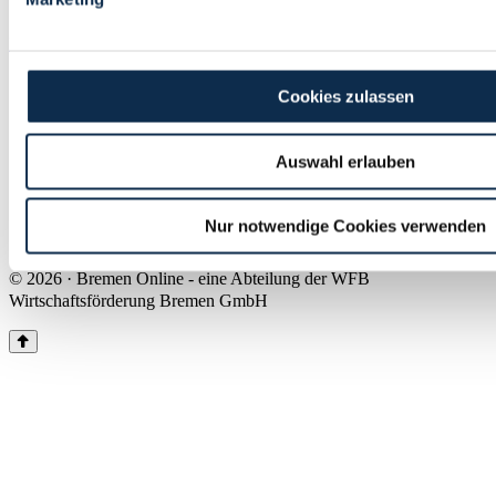
Land Bremen
Instagram
Pinterest
Facebook
Tiktok
Youtube
Impressum & Kontakt
Cookies zulassen
Barrierefreiheit
Produkte & Mediadaten
Presse
Auswahl erlauben
Über uns
Inhaltsübersicht
Nutzungsbedingungen
Nur notwendige Cookies verwenden
Datenschutz
© 2026 · Bremen Online - eine Abteilung der WFB
Wirtschaftsförderung Bremen GmbH