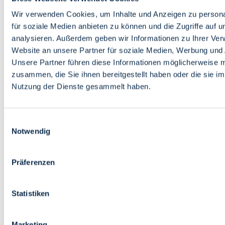
Bildung
Wirtschaft
Wir verwenden Cookies, um Inhalte und Anzeigen zu persona
Wissenschaft
für soziale Medien anbieten zu können und die Zugriffe auf 
Marktplatz
analysieren. Außerdem geben wir Informationen zu Ihrer Ve
Website an unsere Partner für soziale Medien, Werbung und 
Bremen barrierefrei
Login
Unsere Partner führen diese Informationen möglicherweise m
Leichte Sprache
zusammen, die Sie ihnen bereitgestellt haben oder die sie i
Zur Deutschen Gebärdensprache
Nutzung der Dienste gesammelt haben.
English
Einwilligungsauswahl
Notwendig
Präferenzen
Bremen barrierefrei
Login
Statistiken
Leichte Sprache
Zur Deutschen Gebärdensprache
English
Marketing