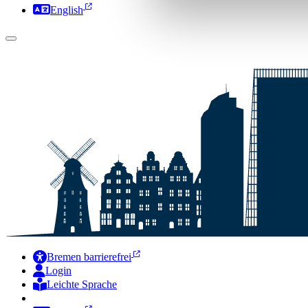
English
Bremen barrierefrei
Login
Leichte Sprache
Zur Deutschen Gebärdensprache