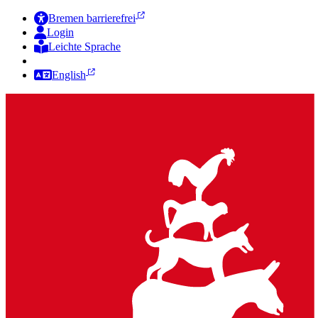
Bremen barrierefrei
Login
Leichte Sprache
Zur Deutschen Gebärdensprache
English