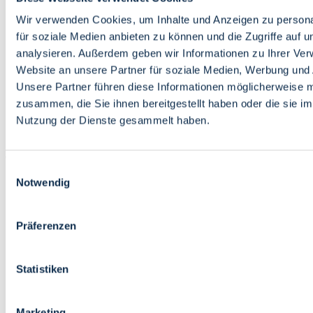
Bildung
Wirtschaft
Wir verwenden Cookies, um Inhalte und Anzeigen zu persona
Wissenschaft
für soziale Medien anbieten zu können und die Zugriffe auf 
Marktplatz
analysieren. Außerdem geben wir Informationen zu Ihrer Ve
Website an unsere Partner für soziale Medien, Werbung und 
Bremen barrierefrei
Login
Unsere Partner führen diese Informationen möglicherweise m
Leichte Sprache
zusammen, die Sie ihnen bereitgestellt haben oder die sie i
Zur Deutschen Gebärdensprache
Nutzung der Dienste gesammelt haben.
English
Einwilligungsauswahl
Notwendig
Präferenzen
Bremen barrierefrei
Login
Statistiken
Leichte Sprache
Zur Deutschen Gebärdensprache
English
Marketing