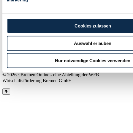
Land Bremen
Instagram
Pinterest
Facebook
Tiktok
Youtube
Impressum & Kontakt
Cookies zulassen
Barrierefreiheit
Produkte & Mediadaten
Presse
Auswahl erlauben
Über uns
Inhaltsübersicht
Nutzungsbedingungen
Nur notwendige Cookies verwenden
Datenschutz
© 2026 · Bremen Online - eine Abteilung der WFB
Wirtschaftsförderung Bremen GmbH