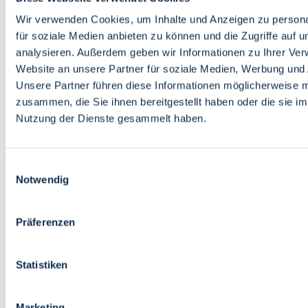
Bildung
Wirtschaft
Wir verwenden Cookies, um Inhalte und Anzeigen zu persona
Wissenschaft
für soziale Medien anbieten zu können und die Zugriffe auf 
Marktplatz
analysieren. Außerdem geben wir Informationen zu Ihrer Ve
Website an unsere Partner für soziale Medien, Werbung und 
Bremen barrierefrei
Login
Unsere Partner führen diese Informationen möglicherweise m
Leichte Sprache
zusammen, die Sie ihnen bereitgestellt haben oder die sie i
Zur Deutschen Gebärdensprache
Nutzung der Dienste gesammelt haben.
English
Einwilligungsauswahl
Notwendig
Präferenzen
Bremen barrierefrei
Login
Statistiken
Leichte Sprache
Zur Deutschen Gebärdensprache
English
Marketing