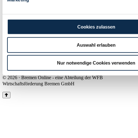
Land Bremen
Instagram
Pinterest
Facebook
Tiktok
Youtube
Impressum & Kontakt
Cookies zulassen
Barrierefreiheit
Produkte & Mediadaten
Presse
Auswahl erlauben
Über uns
Inhaltsübersicht
Nutzungsbedingungen
Nur notwendige Cookies verwenden
Datenschutz
© 2026 · Bremen Online - eine Abteilung der WFB
Wirtschaftsförderung Bremen GmbH