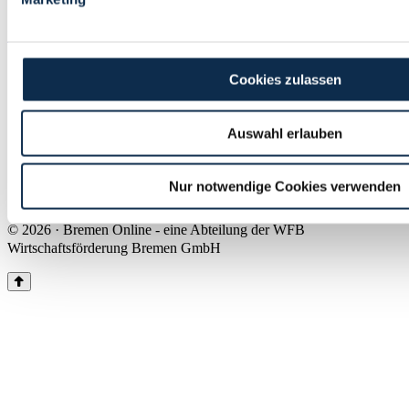
Land Bremen
Instagram
Pinterest
Facebook
Tiktok
Youtube
Impressum & Kontakt
Cookies zulassen
Barrierefreiheit
Produkte & Mediadaten
Presse
Auswahl erlauben
Über uns
Inhaltsübersicht
Nutzungsbedingungen
Nur notwendige Cookies verwenden
Datenschutz
© 2026 · Bremen Online - eine Abteilung der WFB
Wirtschaftsförderung Bremen GmbH