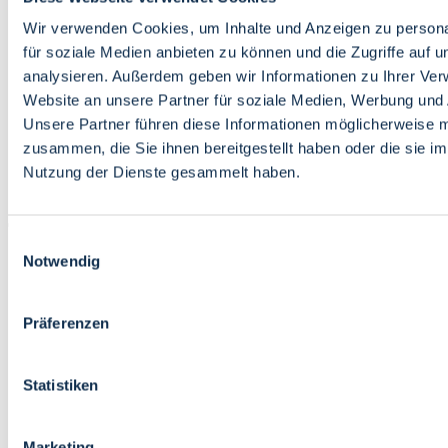
Bildung
Wirtschaft
Wir verwenden Cookies, um Inhalte und Anzeigen zu persona
Wissenschaft
für soziale Medien anbieten zu können und die Zugriffe auf 
Marktplatz
analysieren. Außerdem geben wir Informationen zu Ihrer Ve
Website an unsere Partner für soziale Medien, Werbung und 
Bremen barrierefrei
Login
Unsere Partner führen diese Informationen möglicherweise m
Leichte Sprache
zusammen, die Sie ihnen bereitgestellt haben oder die sie i
Zur Deutschen Gebärdensprache
Nutzung der Dienste gesammelt haben.
English
Einwilligungsauswahl
Notwendig
Präferenzen
Bremen barrierefrei
Login
Statistiken
Leichte Sprache
Zur Deutschen Gebärdensprache
English
Marketing