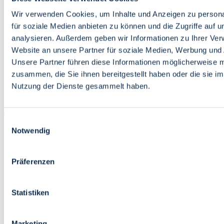
Bildung
Wirtschaft
Wir verwenden Cookies, um Inhalte und Anzeigen zu persona
Wissenschaft
für soziale Medien anbieten zu können und die Zugriffe auf 
Marktplatz
analysieren. Außerdem geben wir Informationen zu Ihrer Ve
Website an unsere Partner für soziale Medien, Werbung und 
Bremen barrierefrei
Login
Unsere Partner führen diese Informationen möglicherweise m
Leichte Sprache
zusammen, die Sie ihnen bereitgestellt haben oder die sie i
Zur Deutschen Gebärdensprache
Nutzung der Dienste gesammelt haben.
English
Einwilligungsauswahl
Notwendig
Präferenzen
Bremen barrierefrei
Login
Statistiken
Leichte Sprache
Zur Deutschen Gebärdensprache
English
Marketing