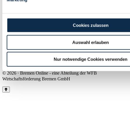
Land Bremen
Instagram
Pinterest
Facebook
Tiktok
Youtube
Impressum & Kontakt
Cookies zulassen
Barrierefreiheit
Produkte & Mediadaten
Presse
Auswahl erlauben
Über uns
Inhaltsübersicht
Nutzungsbedingungen
Nur notwendige Cookies verwenden
Datenschutz
© 2026 · Bremen Online - eine Abteilung der WFB
Wirtschaftsförderung Bremen GmbH