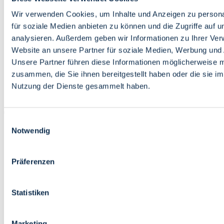
Bildung
Wirtschaft
Wir verwenden Cookies, um Inhalte und Anzeigen zu persona
Wissenschaft
für soziale Medien anbieten zu können und die Zugriffe auf 
Marktplatz
analysieren. Außerdem geben wir Informationen zu Ihrer Ve
Website an unsere Partner für soziale Medien, Werbung und 
Bremen barrierefrei
Login
Unsere Partner führen diese Informationen möglicherweise m
Leichte Sprache
zusammen, die Sie ihnen bereitgestellt haben oder die sie i
Zur Deutschen Gebärdensprache
Nutzung der Dienste gesammelt haben.
English
Einwilligungsauswahl
Notwendig
Präferenzen
Bremen barrierefrei
Login
Statistiken
Leichte Sprache
Zur Deutschen Gebärdensprache
English
Marketing