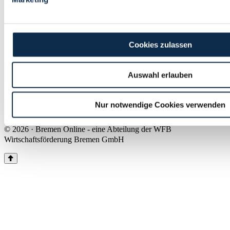
Land Bremen
Instagram
Pinterest
Facebook
Tiktok
Youtube
Impressum & Kontakt
Cookies zulassen
Barrierefreiheit
Produkte & Mediadaten
Presse
Auswahl erlauben
Über uns
Inhaltsübersicht
Nutzungsbedingungen
Nur notwendige Cookies verwenden
Datenschutz
© 2026 · Bremen Online - eine Abteilung der WFB
Wirtschaftsförderung Bremen GmbH