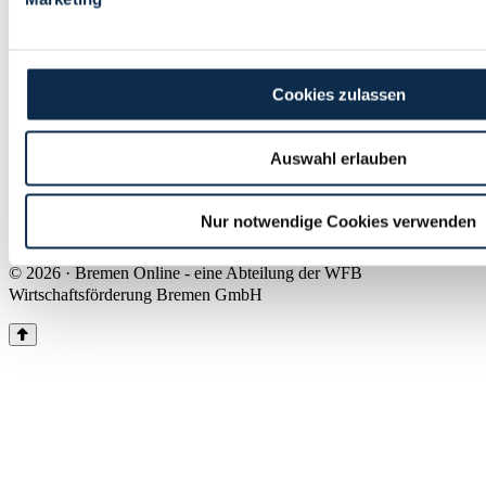
Land Bremen
Instagram
Pinterest
Facebook
Tiktok
Youtube
Impressum & Kontakt
Cookies zulassen
Barrierefreiheit
Produkte & Mediadaten
Presse
Auswahl erlauben
Über uns
Inhaltsübersicht
Nutzungsbedingungen
Nur notwendige Cookies verwenden
Datenschutz
© 2026 · Bremen Online - eine Abteilung der WFB
Wirtschaftsförderung Bremen GmbH