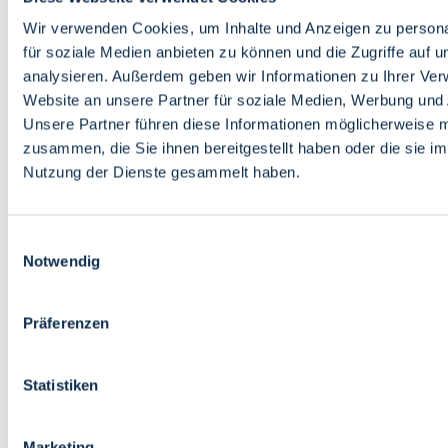
Bildung
Wirtschaft
Wir verwenden Cookies, um Inhalte und Anzeigen zu persona
Wissenschaft
für soziale Medien anbieten zu können und die Zugriffe auf 
Marktplatz
analysieren. Außerdem geben wir Informationen zu Ihrer Ve
Website an unsere Partner für soziale Medien, Werbung und 
Bremen barrierefrei
Login
Unsere Partner führen diese Informationen möglicherweise m
Leichte Sprache
zusammen, die Sie ihnen bereitgestellt haben oder die sie i
Zur Deutschen Gebärdensprache
Nutzung der Dienste gesammelt haben.
English
Einwilligungsauswahl
Notwendig
Präferenzen
Bremen barrierefrei
Login
Statistiken
Leichte Sprache
Zur Deutschen Gebärdensprache
English
Marketing