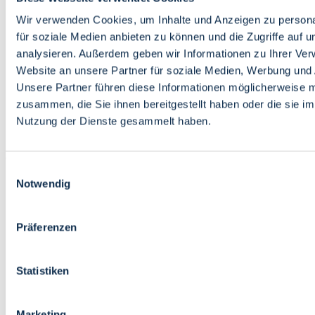
Bildung
Wirtschaft
Wir verwenden Cookies, um Inhalte und Anzeigen zu persona
Wissenschaft
für soziale Medien anbieten zu können und die Zugriffe auf 
Marktplatz
analysieren. Außerdem geben wir Informationen zu Ihrer Ve
Website an unsere Partner für soziale Medien, Werbung und 
Bremen barrierefrei
Login
Unsere Partner führen diese Informationen möglicherweise m
Leichte Sprache
zusammen, die Sie ihnen bereitgestellt haben oder die sie i
Zur Deutschen Gebärdensprache
Nutzung der Dienste gesammelt haben.
English
Einwilligungsauswahl
Notwendig
Präferenzen
Bremen barrierefrei
Login
Statistiken
Leichte Sprache
Zur Deutschen Gebärdensprache
English
Marketing