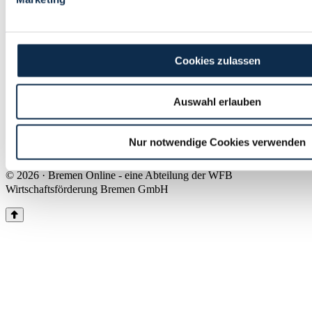
Land Bremen
Instagram
Pinterest
Facebook
Tiktok
Youtube
Impressum & Kontakt
Cookies zulassen
Barrierefreiheit
Produkte & Mediadaten
Presse
Auswahl erlauben
Über uns
Inhaltsübersicht
Nutzungsbedingungen
Nur notwendige Cookies verwenden
Datenschutz
© 2026 · Bremen Online - eine Abteilung der WFB
Wirtschaftsförderung Bremen GmbH