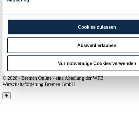
Land Bremen
Instagram
Pinterest
Facebook
Tiktok
Youtube
Impressum & Kontakt
Cookies zulassen
Barrierefreiheit
Produkte & Mediadaten
Presse
Auswahl erlauben
Über uns
Inhaltsübersicht
Nutzungsbedingungen
Nur notwendige Cookies verwenden
Datenschutz
© 2026 · Bremen Online - eine Abteilung der WFB
Wirtschaftsförderung Bremen GmbH