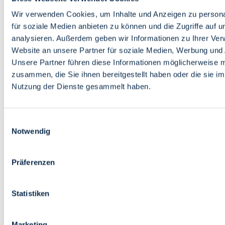
Bildung
Wirtschaft
Wir verwenden Cookies, um Inhalte und Anzeigen zu persona
Wissenschaft
für soziale Medien anbieten zu können und die Zugriffe auf 
Marktplatz
analysieren. Außerdem geben wir Informationen zu Ihrer Ve
Website an unsere Partner für soziale Medien, Werbung und 
Bremen barrierefrei
Login
Unsere Partner führen diese Informationen möglicherweise m
Leichte Sprache
zusammen, die Sie ihnen bereitgestellt haben oder die sie i
Zur Deutschen Gebärdensprache
Nutzung der Dienste gesammelt haben.
English
Einwilligungsauswahl
Notwendig
Präferenzen
Bremen barrierefrei
Login
Statistiken
Leichte Sprache
Zur Deutschen Gebärdensprache
English
Marketing