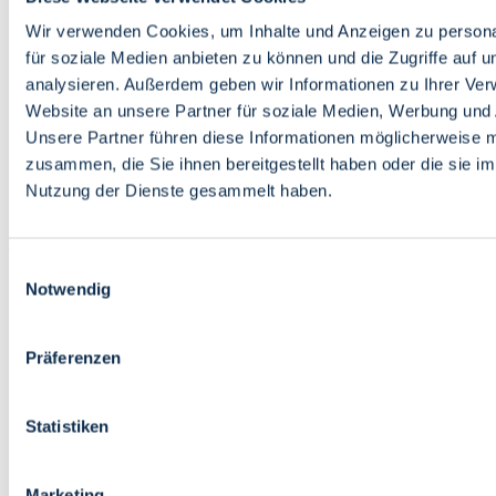
Bildung
Wirtschaft
Wir verwenden Cookies, um Inhalte und Anzeigen zu persona
Wissenschaft
für soziale Medien anbieten zu können und die Zugriffe auf 
Marktplatz
analysieren. Außerdem geben wir Informationen zu Ihrer Ve
Website an unsere Partner für soziale Medien, Werbung und 
Bremen barrierefrei
Login
Unsere Partner führen diese Informationen möglicherweise m
Leichte Sprache
zusammen, die Sie ihnen bereitgestellt haben oder die sie i
Zur Deutschen Gebärdensprache
Nutzung der Dienste gesammelt haben.
English
Einwilligungsauswahl
Notwendig
Präferenzen
Bremen barrierefrei
Login
Statistiken
Leichte Sprache
Zur Deutschen Gebärdensprache
English
Marketing