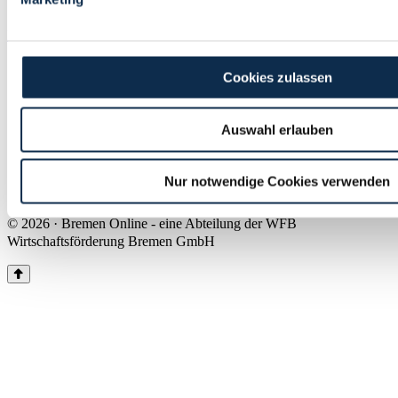
Land Bremen
Instagram
Pinterest
Facebook
Tiktok
Youtube
Impressum & Kontakt
Cookies zulassen
Barrierefreiheit
Produkte & Mediadaten
Presse
Auswahl erlauben
Über uns
Inhaltsübersicht
Nutzungsbedingungen
Nur notwendige Cookies verwenden
Datenschutz
© 2026 · Bremen Online - eine Abteilung der WFB
Wirtschaftsförderung Bremen GmbH