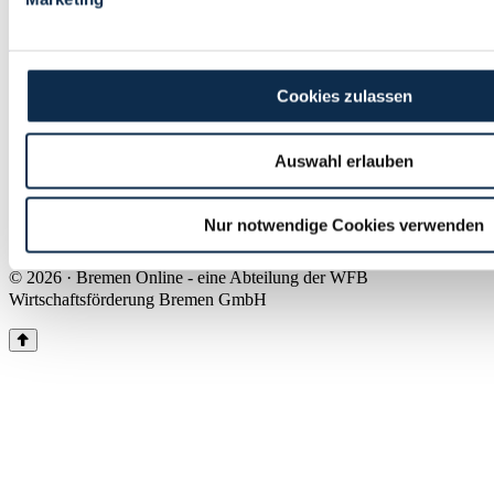
Land Bremen
Instagram
Pinterest
Facebook
Tiktok
Youtube
Impressum & Kontakt
Cookies zulassen
Barrierefreiheit
Produkte & Mediadaten
Presse
Auswahl erlauben
Über uns
Inhaltsübersicht
Nutzungsbedingungen
Nur notwendige Cookies verwenden
Datenschutz
© 2026 · Bremen Online - eine Abteilung der WFB
Wirtschaftsförderung Bremen GmbH