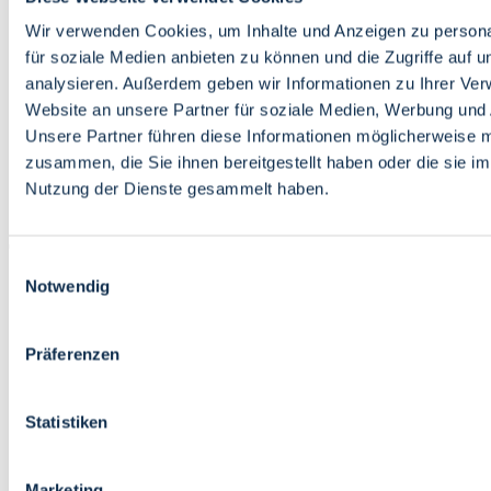
Bildung
Wirtschaft
Wir verwenden Cookies, um Inhalte und Anzeigen zu persona
Wissenschaft
für soziale Medien anbieten zu können und die Zugriffe auf 
Marktplatz
analysieren. Außerdem geben wir Informationen zu Ihrer Ve
Website an unsere Partner für soziale Medien, Werbung und 
Bremen barrierefrei
Login
Unsere Partner führen diese Informationen möglicherweise m
Leichte Sprache
zusammen, die Sie ihnen bereitgestellt haben oder die sie i
Zur Deutschen Gebärdensprache
Nutzung der Dienste gesammelt haben.
English
Einwilligungsauswahl
Notwendig
Präferenzen
Bremen barrierefrei
Login
Statistiken
Leichte Sprache
Zur Deutschen Gebärdensprache
English
Marketing