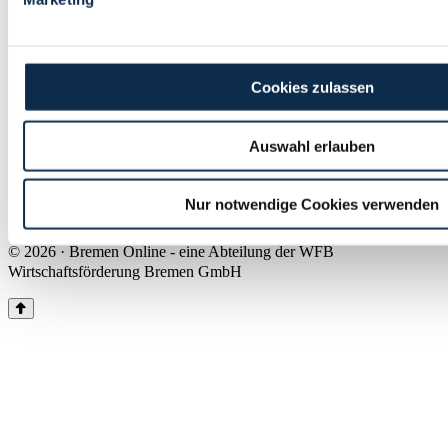
Land Bremen
Instagram
Pinterest
Facebook
Tiktok
Youtube
Impressum & Kontakt
Cookies zulassen
Barrierefreiheit
Produkte & Mediadaten
Presse
Auswahl erlauben
Über uns
Inhaltsübersicht
Nutzungsbedingungen
Nur notwendige Cookies verwenden
Datenschutz
© 2026 · Bremen Online - eine Abteilung der WFB
Wirtschaftsförderung Bremen GmbH