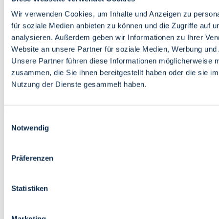
Bildung
Wirtschaft
Wir verwenden Cookies, um Inhalte und Anzeigen zu persona
Wissenschaft
für soziale Medien anbieten zu können und die Zugriffe auf 
Marktplatz
analysieren. Außerdem geben wir Informationen zu Ihrer Ve
Website an unsere Partner für soziale Medien, Werbung und 
Bremen barrierefrei
Login
Unsere Partner führen diese Informationen möglicherweise m
Leichte Sprache
zusammen, die Sie ihnen bereitgestellt haben oder die sie i
Zur Deutschen Gebärdensprache
Nutzung der Dienste gesammelt haben.
English
Einwilligungsauswahl
Notwendig
Präferenzen
Bremen barrierefrei
Login
Statistiken
Leichte Sprache
Zur Deutschen Gebärdensprache
English
Marketing