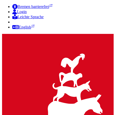
Bremen barrierefrei
Login
Leichte Sprache
Zur Deutschen Gebärdensprache
English