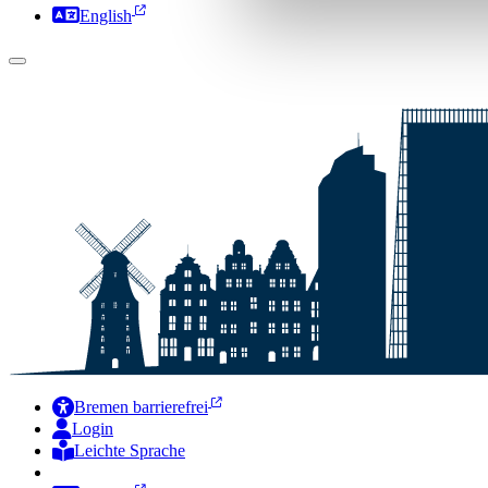
English
Bremen barrierefrei
Login
Leichte Sprache
Zur Deutschen Gebärdensprache