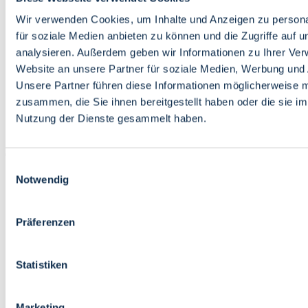
Bildung
Wirtschaft
Wir verwenden Cookies, um Inhalte und Anzeigen zu persona
Wissenschaft
für soziale Medien anbieten zu können und die Zugriffe auf 
Marktplatz
analysieren. Außerdem geben wir Informationen zu Ihrer Ve
Website an unsere Partner für soziale Medien, Werbung und 
Bremen barrierefrei
Login
Unsere Partner führen diese Informationen möglicherweise m
Leichte Sprache
zusammen, die Sie ihnen bereitgestellt haben oder die sie i
Zur Deutschen Gebärdensprache
Nutzung der Dienste gesammelt haben.
English
Einwilligungsauswahl
Notwendig
Präferenzen
Bremen barrierefrei
Login
Statistiken
Leichte Sprache
Zur Deutschen Gebärdensprache
English
Marketing