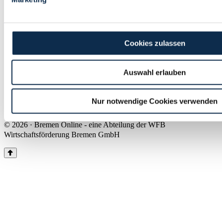
Land Bremen
Instagram
Pinterest
Facebook
Tiktok
Youtube
Impressum & Kontakt
Cookies zulassen
Barrierefreiheit
Produkte & Mediadaten
Presse
Auswahl erlauben
Über uns
Inhaltsübersicht
Nutzungsbedingungen
Nur notwendige Cookies verwenden
Datenschutz
© 2026 · Bremen Online - eine Abteilung der WFB
Wirtschaftsförderung Bremen GmbH