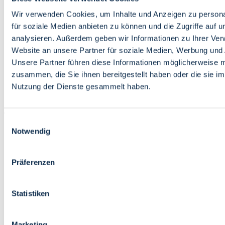
Bildung
Wirtschaft
Wir verwenden Cookies, um Inhalte und Anzeigen zu persona
Wissenschaft
für soziale Medien anbieten zu können und die Zugriffe auf 
Marktplatz
analysieren. Außerdem geben wir Informationen zu Ihrer Ve
Website an unsere Partner für soziale Medien, Werbung und 
Bremen barrierefrei
Login
Unsere Partner führen diese Informationen möglicherweise m
Leichte Sprache
zusammen, die Sie ihnen bereitgestellt haben oder die sie i
Zur Deutschen Gebärdensprache
Nutzung der Dienste gesammelt haben.
English
Einwilligungsauswahl
Notwendig
Präferenzen
Bremen barrierefrei
Login
Statistiken
Leichte Sprache
Zur Deutschen Gebärdensprache
English
Marketing