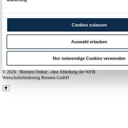
Land Bremen
Instagram
Pinterest
Facebook
Tiktok
Youtube
Impressum & Kontakt
Cookies zulassen
Barrierefreiheit
Produkte & Mediadaten
Presse
Auswahl erlauben
Über uns
Inhaltsübersicht
Nutzungsbedingungen
Nur notwendige Cookies verwenden
Datenschutz
© 2026 · Bremen Online - eine Abteilung der WFB
Wirtschaftsförderung Bremen GmbH