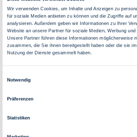
Bildung
Wirtschaft
Wir verwenden Cookies, um Inhalte und Anzeigen zu persona
Wissenschaft
für soziale Medien anbieten zu können und die Zugriffe auf 
Marktplatz
analysieren. Außerdem geben wir Informationen zu Ihrer Ve
Website an unsere Partner für soziale Medien, Werbung und 
Bremen barrierefrei
Login
Unsere Partner führen diese Informationen möglicherweise m
Leichte Sprache
zusammen, die Sie ihnen bereitgestellt haben oder die sie i
Zur Deutschen Gebärdensprache
Nutzung der Dienste gesammelt haben.
English
Einwilligungsauswahl
Notwendig
Präferenzen
Bremen barrierefrei
Login
Statistiken
Leichte Sprache
Zur Deutschen Gebärdensprache
English
Marketing