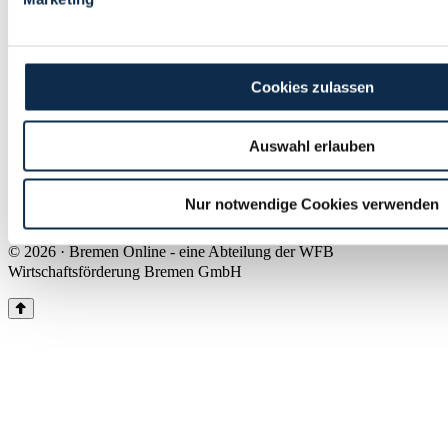
Land Bremen
Instagram
Pinterest
Facebook
Tiktok
Youtube
Impressum & Kontakt
Cookies zulassen
Barrierefreiheit
Produkte & Mediadaten
Presse
Auswahl erlauben
Über uns
Inhaltsübersicht
Nutzungsbedingungen
Nur notwendige Cookies verwenden
Datenschutz
© 2026 · Bremen Online - eine Abteilung der WFB
Wirtschaftsförderung Bremen GmbH