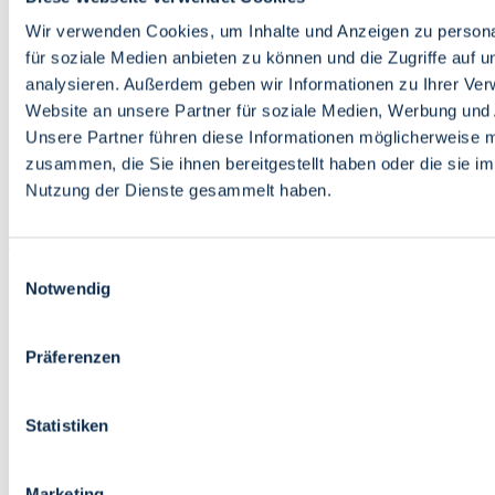
Bildung
Wirtschaft
Wir verwenden Cookies, um Inhalte und Anzeigen zu persona
Wissenschaft
für soziale Medien anbieten zu können und die Zugriffe auf 
Marktplatz
analysieren. Außerdem geben wir Informationen zu Ihrer Ve
Website an unsere Partner für soziale Medien, Werbung und 
Bremen barrierefrei
Login
Unsere Partner führen diese Informationen möglicherweise m
Leichte Sprache
zusammen, die Sie ihnen bereitgestellt haben oder die sie i
Zur Deutschen Gebärdensprache
Nutzung der Dienste gesammelt haben.
English
Einwilligungsauswahl
Notwendig
Präferenzen
Bremen barrierefrei
Login
Statistiken
Leichte Sprache
Zur Deutschen Gebärdensprache
English
Marketing