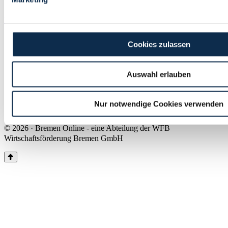
Land Bremen
Instagram
Pinterest
Facebook
Tiktok
Youtube
Impressum & Kontakt
Cookies zulassen
Barrierefreiheit
Produkte & Mediadaten
Presse
Auswahl erlauben
Über uns
Inhaltsübersicht
Nutzungsbedingungen
Nur notwendige Cookies verwenden
Datenschutz
© 2026 · Bremen Online - eine Abteilung der WFB
Wirtschaftsförderung Bremen GmbH