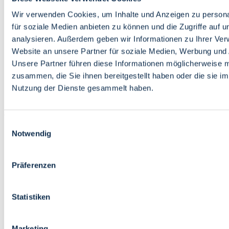
Bildung
Wirtschaft
Wir verwenden Cookies, um Inhalte und Anzeigen zu persona
Wissenschaft
für soziale Medien anbieten zu können und die Zugriffe auf 
Marktplatz
analysieren. Außerdem geben wir Informationen zu Ihrer Ve
Website an unsere Partner für soziale Medien, Werbung und 
Bremen barrierefrei
Login
Unsere Partner führen diese Informationen möglicherweise m
Leichte Sprache
zusammen, die Sie ihnen bereitgestellt haben oder die sie i
Zur Deutschen Gebärdensprache
Nutzung der Dienste gesammelt haben.
English
Einwilligungsauswahl
Notwendig
Präferenzen
Bremen barrierefrei
Login
Statistiken
Leichte Sprache
Zur Deutschen Gebärdensprache
English
Marketing