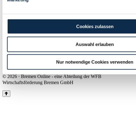
Land Bremen
Instagram
Pinterest
Facebook
Tiktok
Youtube
Impressum & Kontakt
Cookies zulassen
Barrierefreiheit
Produkte & Mediadaten
Presse
Auswahl erlauben
Über uns
Inhaltsübersicht
Nutzungsbedingungen
Nur notwendige Cookies verwenden
Datenschutz
© 2026 · Bremen Online - eine Abteilung der WFB
Wirtschaftsförderung Bremen GmbH