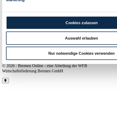
Land Bremen
Instagram
Pinterest
Facebook
Tiktok
Youtube
Impressum & Kontakt
Cookies zulassen
Barrierefreiheit
Produkte & Mediadaten
Presse
Auswahl erlauben
Über uns
Inhaltsübersicht
Nutzungsbedingungen
Nur notwendige Cookies verwenden
Datenschutz
© 2026 · Bremen Online - eine Abteilung der WFB
Wirtschaftsförderung Bremen GmbH