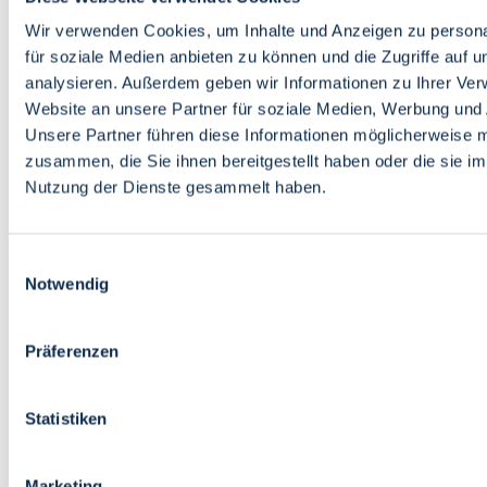
Bildung
Wirtschaft
Wir verwenden Cookies, um Inhalte und Anzeigen zu persona
Wissenschaft
für soziale Medien anbieten zu können und die Zugriffe auf 
Marktplatz
analysieren. Außerdem geben wir Informationen zu Ihrer Ve
Website an unsere Partner für soziale Medien, Werbung und 
Bremen barrierefrei
Login
Unsere Partner führen diese Informationen möglicherweise m
Leichte Sprache
zusammen, die Sie ihnen bereitgestellt haben oder die sie i
Zur Deutschen Gebärdensprache
Nutzung der Dienste gesammelt haben.
English
Einwilligungsauswahl
Notwendig
Präferenzen
Bremen barrierefrei
Login
Statistiken
Leichte Sprache
Zur Deutschen Gebärdensprache
English
Marketing