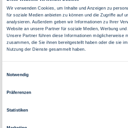
Bildung
Wirtschaft
Wir verwenden Cookies, um Inhalte und Anzeigen zu persona
Wissenschaft
für soziale Medien anbieten zu können und die Zugriffe auf 
Marktplatz
analysieren. Außerdem geben wir Informationen zu Ihrer Ve
Website an unsere Partner für soziale Medien, Werbung und 
Bremen barrierefrei
Login
Unsere Partner führen diese Informationen möglicherweise m
Leichte Sprache
zusammen, die Sie ihnen bereitgestellt haben oder die sie i
Zur Deutschen Gebärdensprache
Nutzung der Dienste gesammelt haben.
English
Einwilligungsauswahl
Notwendig
Präferenzen
Bremen barrierefrei
Login
Statistiken
Leichte Sprache
Zur Deutschen Gebärdensprache
English
Marketing