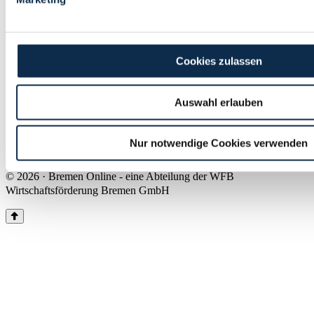
Land Bremen
Instagram
Pinterest
Facebook
Tiktok
Youtube
Impressum & Kontakt
Cookies zulassen
Barrierefreiheit
Produkte & Mediadaten
Presse
Auswahl erlauben
Über uns
Inhaltsübersicht
Nutzungsbedingungen
Nur notwendige Cookies verwenden
Datenschutz
© 2026 · Bremen Online - eine Abteilung der WFB
Wirtschaftsförderung Bremen GmbH