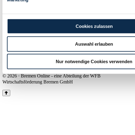
Land Bremen
Instagram
Pinterest
Facebook
Tiktok
Youtube
Impressum & Kontakt
Cookies zulassen
Barrierefreiheit
Produkte & Mediadaten
Presse
Auswahl erlauben
Über uns
Inhaltsübersicht
Nutzungsbedingungen
Nur notwendige Cookies verwenden
Datenschutz
© 2026 · Bremen Online - eine Abteilung der WFB
Wirtschaftsförderung Bremen GmbH