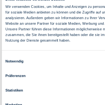
Bildung
Wirtschaft
Wir verwenden Cookies, um Inhalte und Anzeigen zu persona
Wissenschaft
für soziale Medien anbieten zu können und die Zugriffe auf 
Marktplatz
analysieren. Außerdem geben wir Informationen zu Ihrer Ve
Website an unsere Partner für soziale Medien, Werbung und 
Bremen barrierefrei
Login
Unsere Partner führen diese Informationen möglicherweise m
Leichte Sprache
zusammen, die Sie ihnen bereitgestellt haben oder die sie i
Zur Deutschen Gebärdensprache
Nutzung der Dienste gesammelt haben.
English
Einwilligungsauswahl
Notwendig
Präferenzen
Bremen barrierefrei
Login
Statistiken
Leichte Sprache
Zur Deutschen Gebärdensprache
English
Marketing