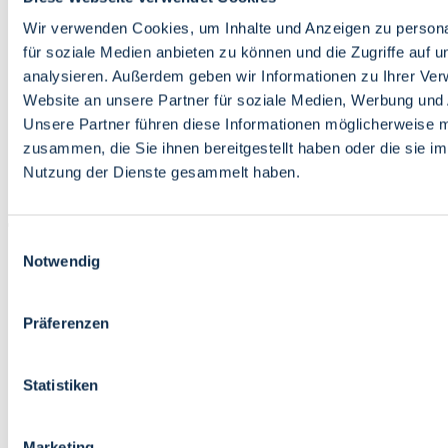
Bildung
Wirtschaft
Wir verwenden Cookies, um Inhalte und Anzeigen zu persona
Wissenschaft
für soziale Medien anbieten zu können und die Zugriffe auf 
Marktplatz
analysieren. Außerdem geben wir Informationen zu Ihrer Ve
Website an unsere Partner für soziale Medien, Werbung und 
Bremen barrierefrei
Login
Unsere Partner führen diese Informationen möglicherweise m
Leichte Sprache
zusammen, die Sie ihnen bereitgestellt haben oder die sie i
Zur Deutschen Gebärdensprache
Nutzung der Dienste gesammelt haben.
English
Einwilligungsauswahl
Notwendig
Präferenzen
Bremen barrierefrei
Login
Statistiken
Leichte Sprache
Zur Deutschen Gebärdensprache
English
Marketing