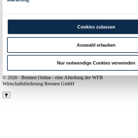
Land Bremen
Instagram
Pinterest
Facebook
Tiktok
Youtube
Impressum & Kontakt
Cookies zulassen
Barrierefreiheit
Produkte & Mediadaten
Presse
Auswahl erlauben
Über uns
Inhaltsübersicht
Nutzungsbedingungen
Nur notwendige Cookies verwenden
Datenschutz
© 2026 · Bremen Online - eine Abteilung der WFB
Wirtschaftsförderung Bremen GmbH