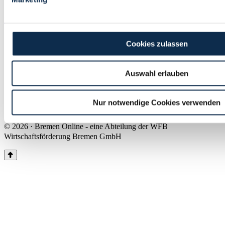
Land Bremen
Instagram
Pinterest
Facebook
Tiktok
Youtube
Impressum & Kontakt
Cookies zulassen
Barrierefreiheit
Produkte & Mediadaten
Presse
Auswahl erlauben
Über uns
Inhaltsübersicht
Nutzungsbedingungen
Nur notwendige Cookies verwenden
Datenschutz
© 2026 · Bremen Online - eine Abteilung der WFB
Wirtschaftsförderung Bremen GmbH