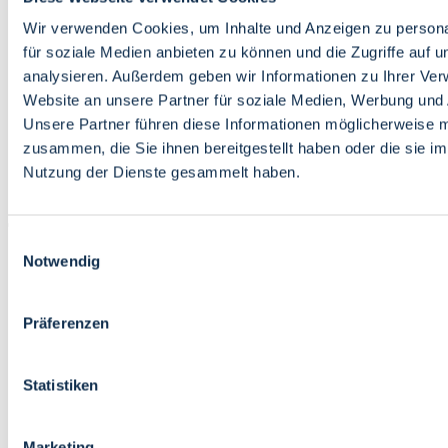
Bildung
Wirtschaft
Wir verwenden Cookies, um Inhalte und Anzeigen zu persona
Wissenschaft
für soziale Medien anbieten zu können und die Zugriffe auf 
Marktplatz
analysieren. Außerdem geben wir Informationen zu Ihrer Ve
Website an unsere Partner für soziale Medien, Werbung und 
Bremen barrierefrei
Login
Unsere Partner führen diese Informationen möglicherweise m
Leichte Sprache
zusammen, die Sie ihnen bereitgestellt haben oder die sie i
Zur Deutschen Gebärdensprache
Nutzung der Dienste gesammelt haben.
English
Einwilligungsauswahl
Notwendig
Präferenzen
Bremen barrierefrei
Login
Statistiken
Leichte Sprache
Zur Deutschen Gebärdensprache
English
Marketing