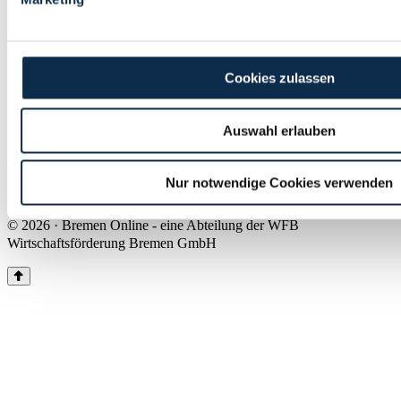
Land Bremen
Instagram
Pinterest
Facebook
Tiktok
Youtube
Impressum & Kontakt
Cookies zulassen
Barrierefreiheit
Produkte & Mediadaten
Presse
Auswahl erlauben
Über uns
Inhaltsübersicht
Nutzungsbedingungen
Nur notwendige Cookies verwenden
Datenschutz
© 2026 · Bremen Online - eine Abteilung der WFB
Wirtschaftsförderung Bremen GmbH