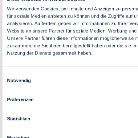
Bildung
Wirtschaft
Wir verwenden Cookies, um Inhalte und Anzeigen zu persona
Wissenschaft
für soziale Medien anbieten zu können und die Zugriffe auf 
Marktplatz
analysieren. Außerdem geben wir Informationen zu Ihrer Ve
Website an unsere Partner für soziale Medien, Werbung und 
Bremen barrierefrei
Login
Unsere Partner führen diese Informationen möglicherweise m
Leichte Sprache
zusammen, die Sie ihnen bereitgestellt haben oder die sie i
Zur Deutschen Gebärdensprache
Nutzung der Dienste gesammelt haben.
English
Einwilligungsauswahl
Notwendig
Präferenzen
Bremen barrierefrei
Login
Statistiken
Leichte Sprache
Zur Deutschen Gebärdensprache
English
Marketing