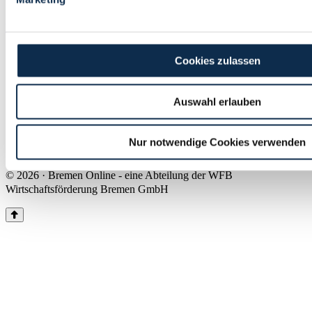
Land Bremen
Instagram
Pinterest
Facebook
Tiktok
Youtube
Impressum & Kontakt
Cookies zulassen
Barrierefreiheit
Produkte & Mediadaten
Presse
Auswahl erlauben
Über uns
Inhaltsübersicht
Nutzungsbedingungen
Nur notwendige Cookies verwenden
Datenschutz
© 2026 · Bremen Online - eine Abteilung der WFB
Wirtschaftsförderung Bremen GmbH