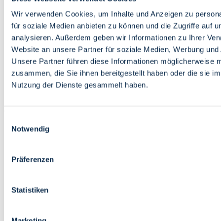
Bildung
Wirtschaft
Wir verwenden Cookies, um Inhalte und Anzeigen zu persona
Wissenschaft
für soziale Medien anbieten zu können und die Zugriffe auf 
Marktplatz
analysieren. Außerdem geben wir Informationen zu Ihrer Ve
Website an unsere Partner für soziale Medien, Werbung und 
Bremen barrierefrei
Login
Unsere Partner führen diese Informationen möglicherweise m
Leichte Sprache
zusammen, die Sie ihnen bereitgestellt haben oder die sie i
Zur Deutschen Gebärdensprache
Nutzung der Dienste gesammelt haben.
English
Einwilligungsauswahl
Notwendig
Präferenzen
Bremen barrierefrei
Login
Statistiken
Leichte Sprache
Zur Deutschen Gebärdensprache
English
Marketing