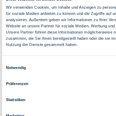
Bildung
Wirtschaft
Wir verwenden Cookies, um Inhalte und Anzeigen zu persona
Wissenschaft
für soziale Medien anbieten zu können und die Zugriffe auf 
Marktplatz
analysieren. Außerdem geben wir Informationen zu Ihrer Ve
Website an unsere Partner für soziale Medien, Werbung und 
Bremen barrierefrei
Login
Unsere Partner führen diese Informationen möglicherweise m
Leichte Sprache
zusammen, die Sie ihnen bereitgestellt haben oder die sie i
Zur Deutschen Gebärdensprache
Nutzung der Dienste gesammelt haben.
English
Einwilligungsauswahl
Notwendig
Präferenzen
Bremen barrierefrei
Login
Statistiken
Leichte Sprache
Zur Deutschen Gebärdensprache
English
Marketing