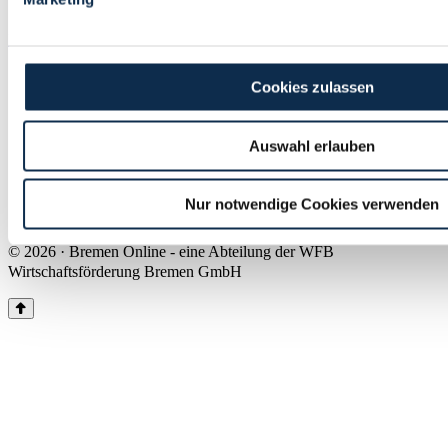
Land Bremen
Instagram
Pinterest
Facebook
Tiktok
Youtube
Impressum & Kontakt
Cookies zulassen
Barrierefreiheit
Produkte & Mediadaten
Presse
Auswahl erlauben
Über uns
Inhaltsübersicht
Nutzungsbedingungen
Nur notwendige Cookies verwenden
Datenschutz
© 2026 · Bremen Online - eine Abteilung der WFB
Wirtschaftsförderung Bremen GmbH