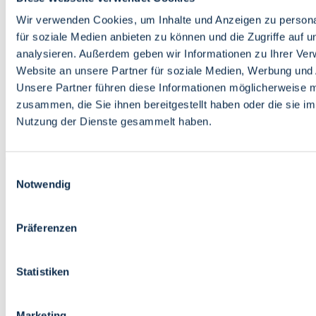
Bildung
Wirtschaft
Wir verwenden Cookies, um Inhalte und Anzeigen zu persona
Wissenschaft
für soziale Medien anbieten zu können und die Zugriffe auf 
Marktplatz
analysieren. Außerdem geben wir Informationen zu Ihrer Ve
Website an unsere Partner für soziale Medien, Werbung und 
Bremen barrierefrei
Login
Unsere Partner führen diese Informationen möglicherweise m
Leichte Sprache
zusammen, die Sie ihnen bereitgestellt haben oder die sie i
Zur Deutschen Gebärdensprache
Nutzung der Dienste gesammelt haben.
English
Einwilligungsauswahl
Notwendig
Präferenzen
Bremen barrierefrei
Login
Statistiken
Leichte Sprache
Zur Deutschen Gebärdensprache
English
Marketing