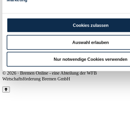
Land Bremen
Instagram
Pinterest
Facebook
Tiktok
Youtube
Impressum & Kontakt
Cookies zulassen
Barrierefreiheit
Produkte & Mediadaten
Presse
Auswahl erlauben
Über uns
Inhaltsübersicht
Nutzungsbedingungen
Nur notwendige Cookies verwenden
Datenschutz
© 2026 · Bremen Online - eine Abteilung der WFB
Wirtschaftsförderung Bremen GmbH