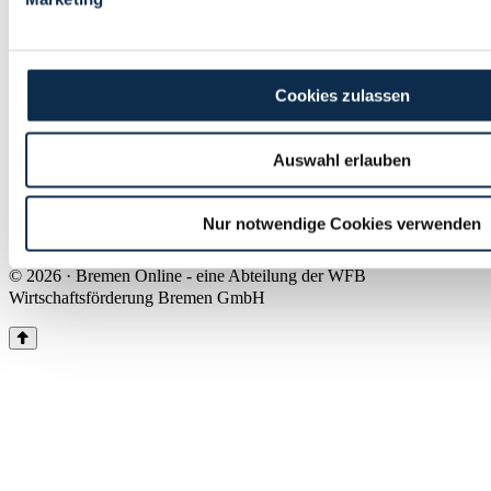
Land Bremen
Instagram
Pinterest
Facebook
Tiktok
Youtube
Impressum & Kontakt
Cookies zulassen
Barrierefreiheit
Produkte & Mediadaten
Presse
Auswahl erlauben
Über uns
Inhaltsübersicht
Nutzungsbedingungen
Nur notwendige Cookies verwenden
Datenschutz
© 2026 · Bremen Online - eine Abteilung der WFB
Wirtschaftsförderung Bremen GmbH