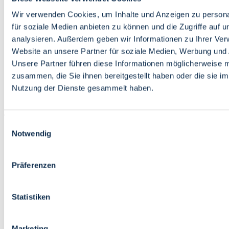
Bildung
Wirtschaft
Wir verwenden Cookies, um Inhalte und Anzeigen zu persona
Wissenschaft
für soziale Medien anbieten zu können und die Zugriffe auf 
Marktplatz
analysieren. Außerdem geben wir Informationen zu Ihrer Ve
Website an unsere Partner für soziale Medien, Werbung und 
Bremen barrierefrei
Login
Unsere Partner führen diese Informationen möglicherweise m
Leichte Sprache
zusammen, die Sie ihnen bereitgestellt haben oder die sie i
Zur Deutschen Gebärdensprache
Nutzung der Dienste gesammelt haben.
English
Einwilligungsauswahl
Notwendig
Präferenzen
Bremen barrierefrei
Login
Statistiken
Leichte Sprache
Zur Deutschen Gebärdensprache
English
Marketing