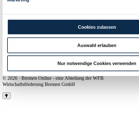
Land Bremen
Instagram
Pinterest
Facebook
Tiktok
Youtube
Impressum & Kontakt
Cookies zulassen
Barrierefreiheit
Produkte & Mediadaten
Presse
Auswahl erlauben
Über uns
Inhaltsübersicht
Nutzungsbedingungen
Nur notwendige Cookies verwenden
Datenschutz
© 2026 · Bremen Online - eine Abteilung der WFB
Wirtschaftsförderung Bremen GmbH