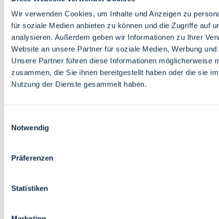
Bildung
Wirtschaft
Wir verwenden Cookies, um Inhalte und Anzeigen zu persona
Wissenschaft
für soziale Medien anbieten zu können und die Zugriffe auf 
Marktplatz
analysieren. Außerdem geben wir Informationen zu Ihrer Ve
Website an unsere Partner für soziale Medien, Werbung und 
Bremen barrierefrei
Login
Unsere Partner führen diese Informationen möglicherweise m
Leichte Sprache
zusammen, die Sie ihnen bereitgestellt haben oder die sie i
Zur Deutschen Gebärdensprache
Nutzung der Dienste gesammelt haben.
English
Einwilligungsauswahl
Notwendig
Präferenzen
Bremen barrierefrei
Login
Statistiken
Leichte Sprache
Zur Deutschen Gebärdensprache
English
Marketing