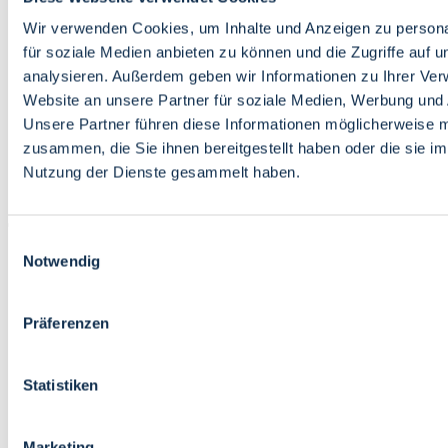
Bildung
Wirtschaft
Wir verwenden Cookies, um Inhalte und Anzeigen zu persona
Wissenschaft
für soziale Medien anbieten zu können und die Zugriffe auf 
Marktplatz
analysieren. Außerdem geben wir Informationen zu Ihrer Ve
Website an unsere Partner für soziale Medien, Werbung und 
Bremen barrierefrei
Login
Unsere Partner führen diese Informationen möglicherweise m
Leichte Sprache
zusammen, die Sie ihnen bereitgestellt haben oder die sie i
Zur Deutschen Gebärdensprache
Nutzung der Dienste gesammelt haben.
English
Einwilligungsauswahl
Notwendig
Präferenzen
Bremen barrierefrei
Login
Statistiken
Leichte Sprache
Zur Deutschen Gebärdensprache
English
Marketing