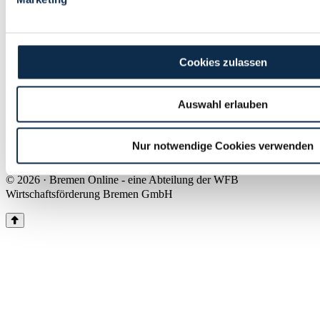
Land Bremen
Instagram
Pinterest
Facebook
Tiktok
Youtube
Impressum & Kontakt
Cookies zulassen
Barrierefreiheit
Produkte & Mediadaten
Presse
Auswahl erlauben
Über uns
Inhaltsübersicht
Nutzungsbedingungen
Nur notwendige Cookies verwenden
Datenschutz
© 2026 · Bremen Online - eine Abteilung der WFB
Wirtschaftsförderung Bremen GmbH