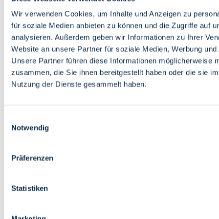
Bildung
Wirtschaft
Wir verwenden Cookies, um Inhalte und Anzeigen zu persona
Wissenschaft
für soziale Medien anbieten zu können und die Zugriffe auf 
Marktplatz
analysieren. Außerdem geben wir Informationen zu Ihrer Ve
Website an unsere Partner für soziale Medien, Werbung und 
Bremen barrierefrei
Login
Unsere Partner führen diese Informationen möglicherweise m
Leichte Sprache
zusammen, die Sie ihnen bereitgestellt haben oder die sie i
Zur Deutschen Gebärdensprache
Nutzung der Dienste gesammelt haben.
English
Einwilligungsauswahl
Notwendig
Präferenzen
Bremen barrierefrei
Login
Statistiken
Leichte Sprache
Zur Deutschen Gebärdensprache
English
Marketing