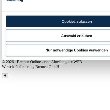
Land Bremen
Instagram
Pinterest
Facebook
Tiktok
Youtube
Impressum & Kontakt
Cookies zulassen
Barrierefreiheit
Produkte & Mediadaten
Presse
Auswahl erlauben
Über uns
Inhaltsübersicht
Nutzungsbedingungen
Nur notwendige Cookies verwenden
Datenschutz
© 2026 · Bremen Online - eine Abteilung der WFB
Wirtschaftsförderung Bremen GmbH