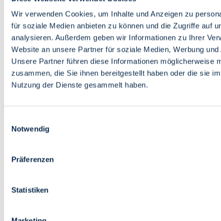
Bildung
Wirtschaft
Wir verwenden Cookies, um Inhalte und Anzeigen zu persona
Wissenschaft
für soziale Medien anbieten zu können und die Zugriffe auf 
Marktplatz
analysieren. Außerdem geben wir Informationen zu Ihrer Ve
Website an unsere Partner für soziale Medien, Werbung und 
Bremen barrierefrei
Login
Unsere Partner führen diese Informationen möglicherweise m
Leichte Sprache
zusammen, die Sie ihnen bereitgestellt haben oder die sie i
Zur Deutschen Gebärdensprache
Nutzung der Dienste gesammelt haben.
English
Einwilligungsauswahl
Notwendig
Präferenzen
Bremen barrierefrei
Login
Statistiken
Leichte Sprache
Zur Deutschen Gebärdensprache
English
Marketing