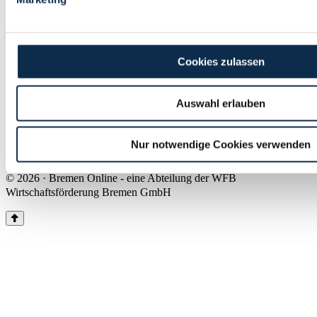
Land Bremen
Instagram
Pinterest
Facebook
Tiktok
Youtube
Impressum & Kontakt
Cookies zulassen
Barrierefreiheit
Produkte & Mediadaten
Presse
Auswahl erlauben
Über uns
Inhaltsübersicht
Nutzungsbedingungen
Nur notwendige Cookies verwenden
Datenschutz
© 2026 · Bremen Online - eine Abteilung der WFB
Wirtschaftsförderung Bremen GmbH