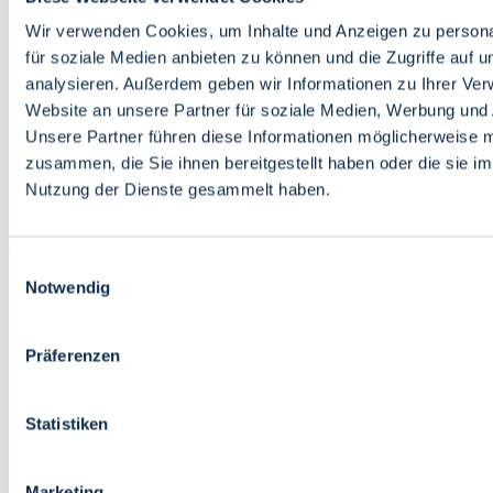
Bildung
Wirtschaft
Wir verwenden Cookies, um Inhalte und Anzeigen zu persona
Wissenschaft
für soziale Medien anbieten zu können und die Zugriffe auf 
Marktplatz
analysieren. Außerdem geben wir Informationen zu Ihrer Ve
Website an unsere Partner für soziale Medien, Werbung und 
Bremen barrierefrei
Login
Unsere Partner führen diese Informationen möglicherweise m
Leichte Sprache
zusammen, die Sie ihnen bereitgestellt haben oder die sie i
Zur Deutschen Gebärdensprache
Nutzung der Dienste gesammelt haben.
English
Einwilligungsauswahl
Notwendig
Präferenzen
Bremen barrierefrei
Login
Statistiken
Leichte Sprache
Zur Deutschen Gebärdensprache
English
Marketing