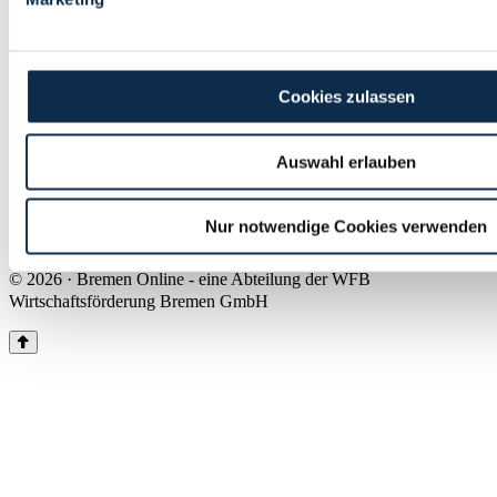
Land Bremen
Instagram
Pinterest
Facebook
Tiktok
Youtube
Impressum & Kontakt
Cookies zulassen
Barrierefreiheit
Produkte & Mediadaten
Presse
Auswahl erlauben
Über uns
Inhaltsübersicht
Nutzungsbedingungen
Nur notwendige Cookies verwenden
Datenschutz
© 2026 · Bremen Online - eine Abteilung der WFB
Wirtschaftsförderung Bremen GmbH