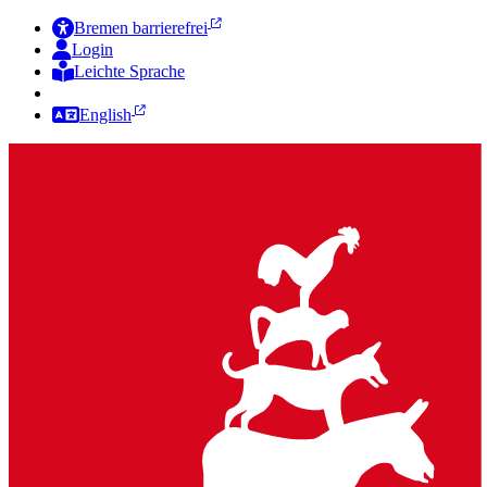
Bremen barrierefrei
Login
Leichte Sprache
Zur Deutschen Gebärdensprache
English