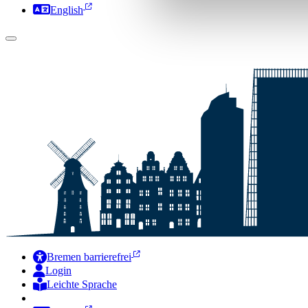
English
Bremen barrierefrei
Login
Leichte Sprache
Zur Deutschen Gebärdensprache