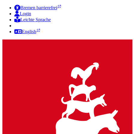
Bremen barrierefrei
Login
Leichte Sprache
Zur Deutschen Gebärdensprache
English