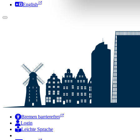
English
Bremen barrierefrei
Login
Leichte Sprache
Zur Deutschen Gebärdensprache